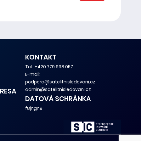
KONTAKT
Tel.:
+420 779 998 057
E-mail:
podpora@satelitnisledovani.cz
admin@satelitnisledovani.cz
RESA
DATOVÁ SCHRÁNKA
f8jngn9