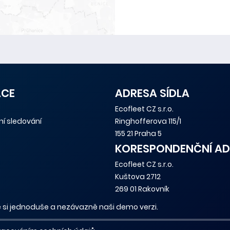
ACE
ADRESA SÍDLA
Ecofleet CZ s.r.o.
tní sledování
Ringhofferova 115/1
155 21 Praha 5
KORESPONDENČNÍ AD
Ecofleet CZ s.r.o.
Kuštova 2712
269 01 Rakovník
 si jednoduše a nezávazně naši demo verzi.