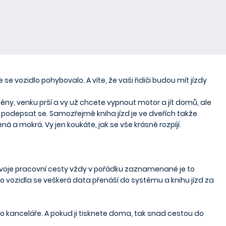
 se vozidlo pohybovalo. A víte, že vaši řidiči budou mít jízdy
ny, venku prší a vy už chcete vypnout motor a jít domů, ale
podepsat se. Samozřejmě kniha jízd je ve dveřích takže
 a mokrá. Vy jen koukáte, jak se vše krásně rozpíjí.
svoje pracovní cesty vždy v pořádku zaznamenané je to
do vozidla se veškerá data přenáší do systému a knihu jízd za
t do kanceláře. A pokud ji tisknete doma, tak snad cestou do