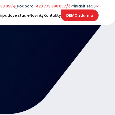
333 053
Podpora
+420 779 998 057
Přihlásit se
CS
řípadové studie
Novinky
Kontakty
DEMO zdarma