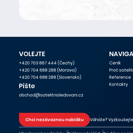
VOLEJTE
NAVIG
+420 703 867 444
(Čechy)
Ceník
+420 704 688 288
(Morava)
Proč sateli
+420 704 688 288
(Slovensko)
Reference
Kontakty
Pište
obchod@satelitnisledovani.cz
Chci nezávaznou nabídku
Váháte? Vyzkoušejte