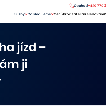
Obchod
+420 770 
Služby
Co sledujeme
Ceník
Proč satelitní sledování
P
ha jízd –
ám ji
r