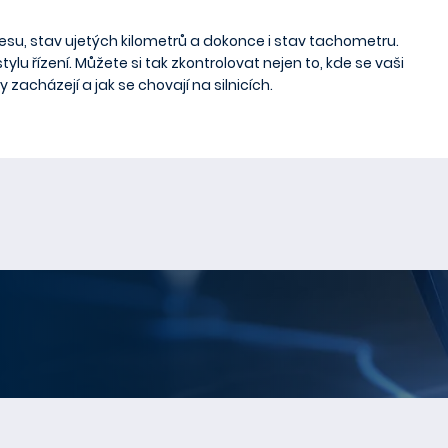
resu
, stav ujetých kilometrů a dokonce i stav tachometru.
tylu řízení. Můžete si tak zkontrolovat nejen to, kde se vaši
y zacházejí a jak se chovají na silnicích.