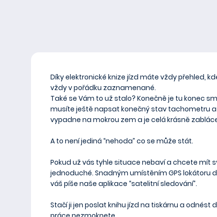
Díky elektronické knize jízd máte vždy přehled, kde
vždy v pořádku zaznamenané.
Také se Vám to už stalo? Konečně je tu konec smě
musíte ještě napsat konečný stav tachometru a 
vypadne na mokrou zem a je celá krásně zablácená
A to není jediná “nehoda” co se může stát.
Pokud už vás tyhle situace nebaví a chcete mít 
jednoduché.
Snadným umístěním GPS
lokátoru 
váš píše naše aplikace “satelitní sledování”.
Stačí ji jen poslat knihu jízd na tiskárnu a odnés
práce nezmoknete.