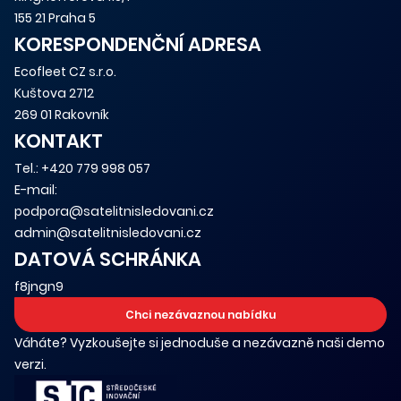
155 21 Praha 5
KORESPONDENČNÍ ADRESA
Ecofleet CZ s.r.o.
Kuštova 2712
269 01 Rakovník
KONTAKT
Tel.:
+420 779 998 057
E-mail:
podpora@satelitnisledovani.cz
admin@satelitnisledovani.cz
DATOVÁ SCHRÁNKA
f8jngn9
Chci nezávaznou nabídku
Váháte? Vyzkoušejte si jednoduše a nezávazně naši demo
verzi.