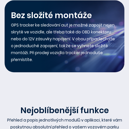
Bez složité montáže
GPS tracker ke sledování aut je možné zapojit nejen
skrytě ve vozidle, ale třeba také do OBD konektoru
nebo do 12V zásuvky napájení. V obou případech jde
o jednoduché zapojení, takže se vyhnete složité
montáži. Při prodeji vozidla tracker jednoduše
přemístíte.
Nejoblíbenější funkce
Přehled a popis jednotlivých modulů v aplikaci, které vám
poskytnou absolutní přehled o vašem vozovém parku