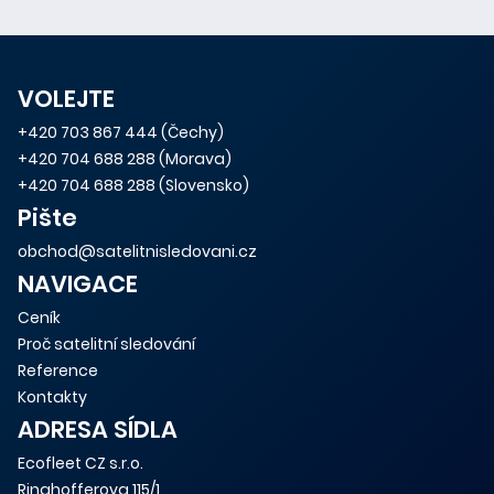
VOLEJTE
+420 703 867 444
(Čechy)
+420 704 688 288
(Morava)
+420 704 688 288
(Slovensko)
Pište
obchod@satelitnisledovani.cz
NAVIGACE
Ceník
Proč satelitní sledování
Reference
Kontakty
ADRESA SÍDLA
Ecofleet CZ s.r.o.
Ringhofferova 115/1