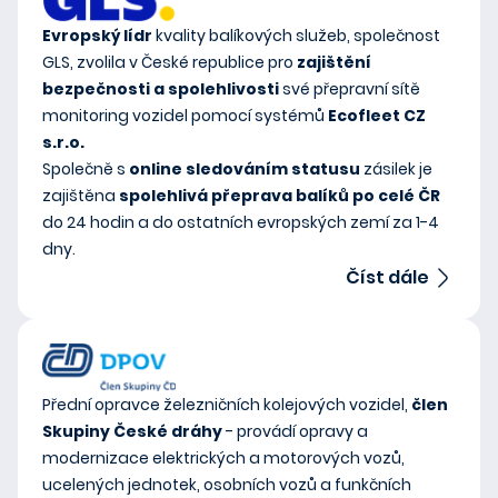
Evropský lídr
kvality balíkových služeb, společnost
GLS, zvolila v České republice pro
zajištění
bezpečnosti a spolehlivosti
své přepravní sítě
monitoring vozidel pomocí systémů
Ecofleet CZ
s.r.o.
Společně s
online sledováním statusu
zásilek je
zajištěna
spolehlivá přeprava balíků po celé ČR
do 24 hodin a do ostatních evropských zemí za 1-4
dny.
Číst dále
Přední opravce železničních kolejových vozidel,
člen
Skupiny České dráhy
- provádí opravy a
modernizace elektrických a motorových vozů,
ucelených jednotek, osobních vozů a funkčních