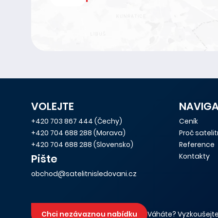
VOLEJTE
NAVIG
+420 703 867 444
(Čechy)
Ceník
+420 704 688 288
(Morava)
Proč sateli
+420 704 688 288
(Slovensko)
Reference
Kontakty
Pište
obchod@satelitnisledovani.cz
Chci nezávaznou nabídku
Váháte? Vyzkoušejte