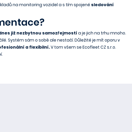
nákladů na monitoring vozidel a s tím spojené
sledování
ementace?
dnes již nezbytnou samozřejmostí
a je jich na trhu mnoho.
čilé. Systém sám o sobě ale nestačí. Důležité je mít oporu v
fesionální a flexibilní.
V tom všem se Ecofleet CZ s.r.o.
í.