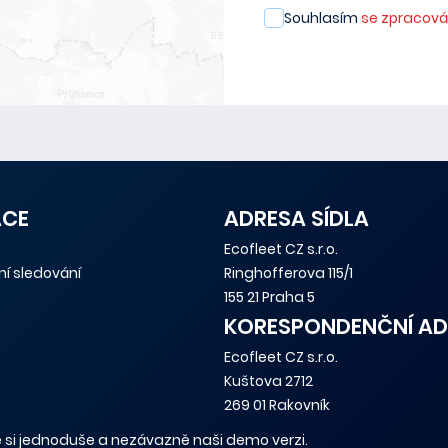
Souhlasím
se zpracová
ACE
ADRESA SÍDLA
Ecofleet CZ s.r.o.
tní sledování
Ringhofferova 115/1
155 21 Praha 5
KORESPONDENČNÍ AD
Ecofleet CZ s.r.o.
Kuštova 2712
269 01 Rakovník
 si jednoduše a nezávazně naši demo verzi.