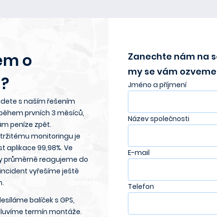
em o
Zanechte nám na s
my se vám ozveme 
?
Jméno a příjmení
dete s naším řešením
 během prvních 3 měsíců,
Název společnosti
ám peníze zpět.
etržitému monitoringu je
t aplikace 99,98%. Ve
E-mail
y průměrně reagujeme do
 incident vyřešíme ještě
n.
Telefon
esíláme balíček s GPS,
luvíme termín montáže.