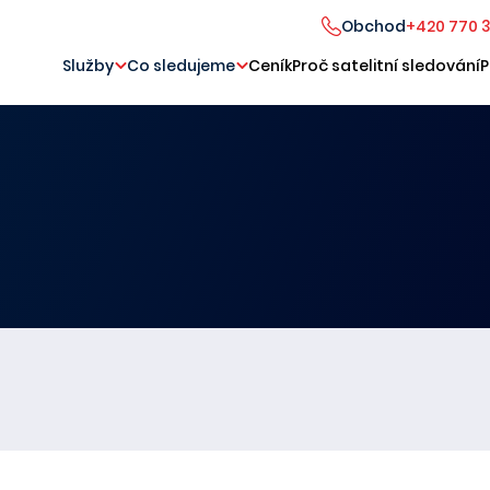
Obchod
+420 770 
Služby
Co sledujeme
Ceník
Proč satelitní sledování
P