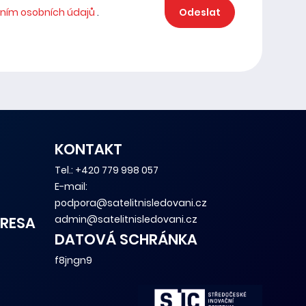
ním osobních údajů
.
Odeslat
KONTAKT
Tel.:
+420 779 998 057
E-mail:
podpora@satelitnisledovani.cz
admin@satelitnisledovani.cz
RESA
DATOVÁ SCHRÁNKA
f8jngn9