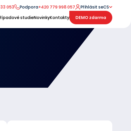
333 053
Podpora
+420 779 998 057
Přihlásit se
CS
řípadové studie
Novinky
Kontakty
DEMO zdarma