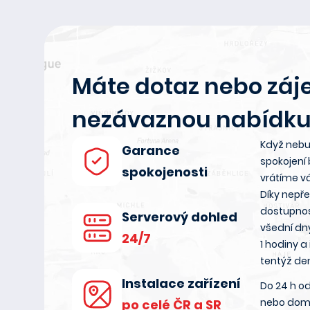
Máte dotaz nebo záj
nezávaznou nabídku
Když nebu
Garance
spokojení
spokojenosti
vrátíme v
Díky nepř
dostupnos
Serverový dohled
všední dn
24/7
1 hodiny a
tentýž de
Instalace zařízení
Do 24 h od
nebo dom
po celé ČR a SR