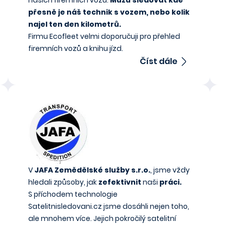
přesně je náš technik s vozem, nebo kolik
najel ten den kilometrů.
Firmu Ecofleet velmi doporučuji pro přehled
firemních vozů a knihu jízd.
Číst dále
V
JAFA Zemědělské služby s.r.o.
, jsme vždy
hledali způsoby, jak
zefektivnit
naši
práci.
S příchodem technologie
Satelitnisledovani.cz jsme dosáhli nejen toho,
ale mnohem více. Jejich pokročilý satelitní