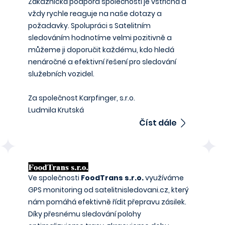
Zákaznická podpora společnosti je vstřícná a
vždy rychle reaguje na naše dotazy a
požadavky. Spolupráci s Satelitním
sledováním hodnotíme velmi pozitivně a
můžeme ji doporučit každému, kdo hledá
nenáročné a efektivní řešení pro sledování
služebních vozidel.
Za společnost Karpfinger, s.r.o.
Ludmila Krutská
Číst dále
Ve společnosti
FoodTrans s.r.o.
využíváme
GPS monitoring od satelitnisledovani.cz, který
nám pomáhá efektivně řídit přepravu zásilek.
Díky přesnému sledování polohy