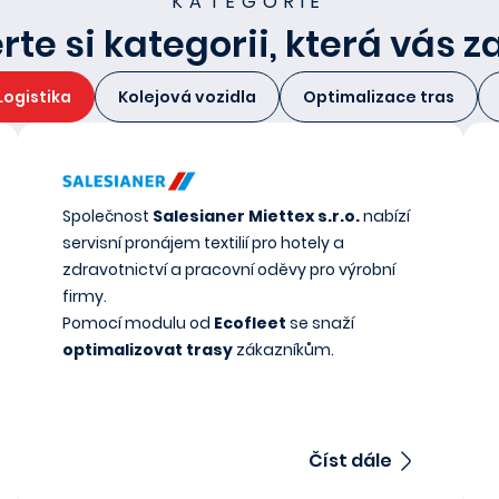
KATEGORIE
te si kategorii, která vás 
Logistika
Kolejová vozidla
Optimalizace tras
Společnost
Salesianer Miettex s.r.o.
nabízí
servisní pronájem textilií pro hotely a
zdravotnictví a pracovní oděvy pro výrobní
firmy.
Pomocí modulu od
Ecofleet
se snaží
optimalizovat trasy
zákazníkům.
Číst dále