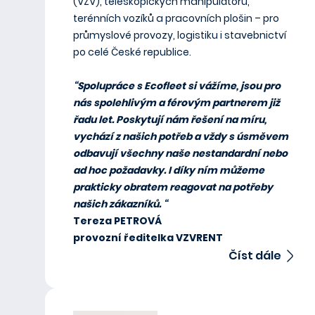
(VZV), teleskopických manipulátorů,
terénních vozíků a pracovních plošin – pro
průmyslové provozy, logistiku i stavebnictví
po celé České republice.
“Spolupráce s Ecofleet si vážíme, jsou pro
nás spolehlivým a férovým partnerem již
řadu let. Poskytují nám řešení na míru,
vychází z našich potřeb a vždy s úsměvem
odbavují všechny naše nestandardní nebo
ad hoc požadavky. I díky ním můžeme
prakticky obratem reagovat na potřeby
našich zákazníků. “
Tereza PETROVÁ
provozní ředitelka VZVRENT
Číst dále