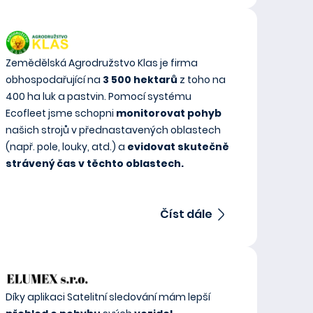
Zemědělská Agrodružstvo Klas je firma
obhospodařující na
3 500 hektarů
z toho na
400 ha luk a pastvin. Pomocí systému
Ecofleet jsme schopni
monitorovat pohyb
našich strojů v přednastavených oblastech
(např. pole, louky, atd.) a
evidovat skutečně
strávený čas v těchto oblastech.
Číst dále
Díky aplikaci Satelitní sledování mám lepší