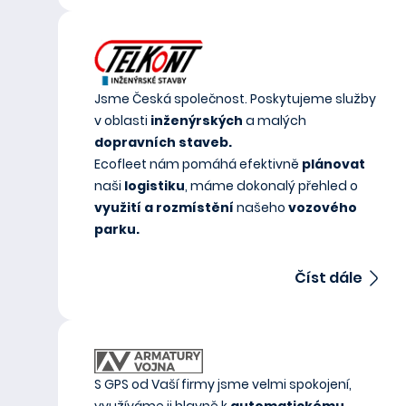
Jsme Česká společnost. Poskytujeme služby
v oblasti
inženýrských
a malých
dopravních staveb.
Ecofleet nám pomáhá efektivně
plánovat
naši
logistiku
, máme dokonalý přehled o
využití a rozmístění
našeho
vozového
parku.
Číst dále
S GPS od Vaší firmy jsme velmi spokojení,
využíváme ji hlavně k
automatickému