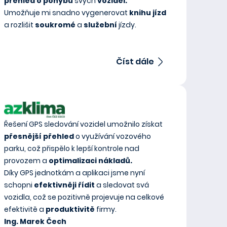
přehled o pohybu
svých
vozidel.
Umožňuje mi snadno vygenerovat
knihu jízd
a rozlišit
soukromé
a
služební
jízdy.
Číst dále
Řešení GPS sledování vozidel umožnilo získat
přesnější přehled
o využívání vozového
parku, což přispělo k lepší kontrole nad
provozem a
optimalizaci nákladů.
Díky GPS jednotkám a aplikaci jsme nyní
schopni
efektivněji řídit
a sledovat svá
vozidla, což se pozitivně projevuje na celkové
efektivitě a
produktivitě
firmy.
Ing. Marek Čech