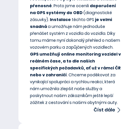
přenosné
. Proto jsme ocenili
doporučení
na GPS systémy do OBD
(diagnostické
zásuvky).
Instalace
těchto GPS
je velmi
snadná
a umožňuje nám jednoduše
přenášet systém z vozidla do vozidla. Díky
tomu máme nyní dokonalý přehled o našem
vozovém parku a zapůjčených vozidlech.
GPS umožňují online monitoring vozidel v
reálném čase, a to dle našich
specifických požadavků, ať už v rámci ČR
nebo v zahraničí
. Chceme poděkovat za
vynikající spolupráci a rychlou reakci, která
nám umožnila zlepšit naše služby a
poskytnout našim zákazníkům ještě lepší
zážitek z cestování s našimi obytnými auty.
Číst dále