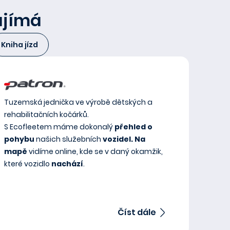
zajímá
Kniha jízd
Tuzemská jednička ve výrobě dětských a
rehabilitačních kočárků.
S Ecofleetem máme dokonalý
přehled o
pohybu
našich služebních
vozidel.
Na
mapě
vidíme online, kde se v daný okamžik,
které vozidlo
nachází
.
Číst dále