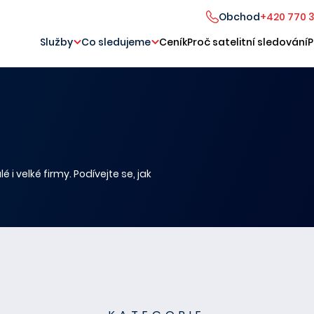
Obchod
+420 770 
Služby
Co sledujeme
Ceník
Proč satelitní sledování
P
 i velké firmy. Podívejte se, jak