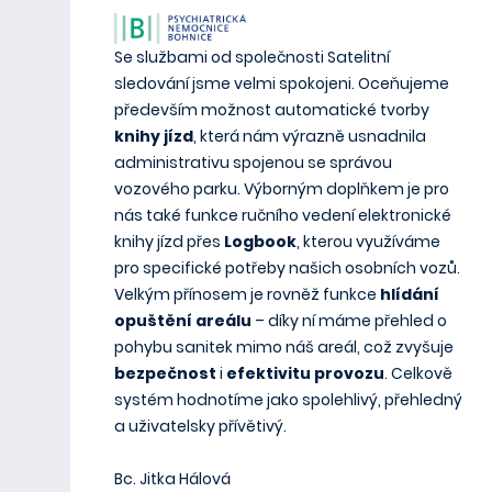
Se službami od společnosti Satelitní
sledování jsme velmi spokojeni. Oceňujeme
především možnost automatické tvorby
knihy jízd
, která nám výrazně usnadnila
administrativu spojenou se správou
vozového parku. Výborným doplňkem je pro
nás také funkce ručního vedení elektronické
knihy jízd přes
Logbook
, kterou využíváme
pro specifické potřeby našich osobních vozů.
Velkým přínosem je rovněž funkce
hlídání
opuštění areálu
– díky ní máme přehled o
pohybu sanitek mimo náš areál, což zvyšuje
bezpečnost
i
efektivitu
provozu
. Celkově
systém hodnotíme jako spolehlivý, přehledný
a uživatelsky přívětivý.
Bc. Jitka Hálová