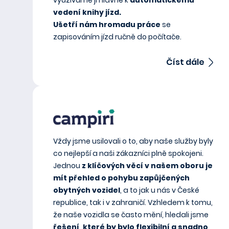
vedení knihy jízd.
Ušetří nám hromadu práce
se
zapisováním jízd ručně do počítače.
Číst dále
Vždy jsme usilovali o to, aby naše služby byly
co nejlepší a naši zákazníci plně spokojeni.
Jednou
z klíčových věcí v našem oboru je
mít přehled o pohybu zapůjčených
obytných vozidel
, a to jak u nás v České
republice, tak i v zahraničí. Vzhledem k tomu,
že naše vozidla se často mění, hledali jsme
řešení, které by bylo flexibilní a snadno