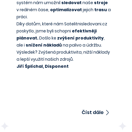
systém nám umožnil
sledovat
naše
stroje
v reálném čase,
optimalizovat
jejich
trasu
a
práci.
Díky datům, které nám Satelitnisledovani.cz
poskytlo, jsme byli schopni
efektivněji
plánovat.
Došlo ke
zvýšení produktivity
,
ale i
snížení nákladů
na palivo a údržbu.
Výsledek? Zvýšená produktivita, nižší náklady
a lepší využití našich zdrojů.
Jiří Šplíchal, Disponent
Číst dále