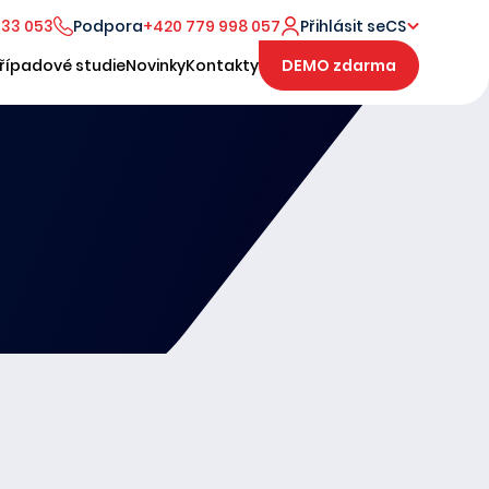
333 053
Podpora
+420 779 998 057
Přihlásit se
CS
řípadové studie
Novinky
Kontakty
DEMO zdarma