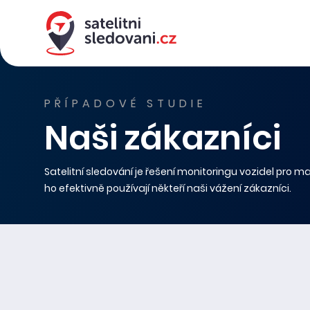
PŘÍPADOVÉ STUDIE
Naši zákazníci
Satelitní sledování je řešení monitoringu vozidel pro malé
ho efektivně používají někteří naši vážení zákazníci.