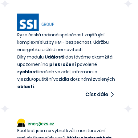
Ryze česká rodinná společnost zajišťující
komplexní služby IFM - bezpečnost, údržbu,
energetiku a úklid nemovitostí.
Díky modulu
Události
dostáváme okamžitá
upozornění na
překročení
povolené
rychlosti
našich vozidel, informaci o
vjezdu/opuštění vozidla do/z námi zvolených
oblastí
.
Číst dále
Ecofleet jsem si vybral kvůli monitorování
našich firemních vozů.
Můžu sledovat kde