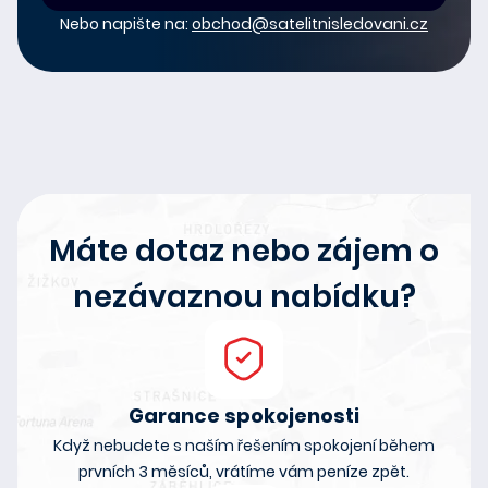
Nebo napište na:
obchod@satelitnisledovani.cz
Máte dotaz nebo zájem o
nezávaznou nabídku?
Garance spokojenosti
Když nebudete s naším řešením spokojení během
prvních 3 měsíců, vrátíme vám peníze zpět.