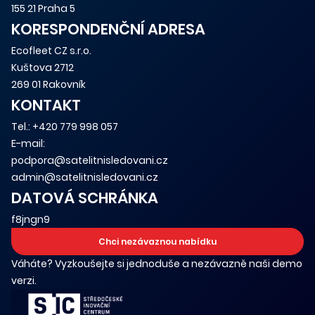
155 21 Praha 5
KORESPONDENČNÍ ADRESA
Ecofleet CZ s.r.o.
Kuštova 2712
269 01 Rakovník
KONTAKT
Tel.:
+420 779 998 057
E-mail:
podpora@satelitnisledovani.cz
admin@satelitnisledovani.cz
DATOVÁ SCHRÁNKA
f8jngn9
Chci nezávaznou nabídku
Váháte? Vyzkoušejte si jednoduše a nezávazně naši demo
verzi.