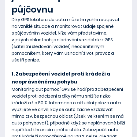
půjčovnu
Díky GPS lokátoru do auta můžete
rychle reagovat
na vzniklé situace a monitorovat údaje
spojené
s půjčováním vozidel. Níže vám představíme,
v jakých oblastech je sledování vozidel skrz GPS
(satelitní sledování vozidel) neocenitelným
pomocníkem, který
vám usnadní život, provoz a
ušetří peníze
.
1. Zabezpečení vozidel proti krádeži a
neoprávněnému pohybu
Monitoring aut pomocí GPS se hodí pro zabezpečení
vozidel proti odcizení a díky němu snížíte riziko
krádeží až o 50 %. Informace o aktuální poloze auta
využijete ve chvíli, kdy se
auto začne vzdalovat
mimo tzv. bezpečnou oblast
(úsek, ve kterém se má
auto pohybovat), případně když se neplánovaně
blíží
například k hranicím jiného státu
. Zabezpečit auto
proti krádeži samozřejmě na 100 % nelze, ale znát