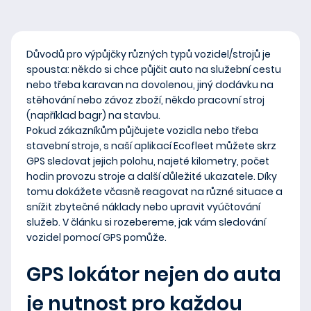
Důvodů pro výpůjčky různých typů vozidel/strojů je
spousta: někdo si chce půjčit auto na služební cestu
nebo třeba karavan na dovolenou, jiný dodávku na
stěhování nebo závoz zboží, někdo pracovní stroj
(například bagr) na stavbu.
Pokud zákazníkům půjčujete vozidla nebo třeba
stavební stroje, s naší aplikací Ecofleet můžete skrz
GPS sledovat jejich polohu, najeté kilometry, počet
hodin provozu stroje a další důležité ukazatele. Díky
tomu dokážete včasně reagovat na různé situace a
snížit zbytečné náklady nebo upravit vyúčtování
služeb. V článku si rozebereme, jak vám sledování
vozidel pomocí GPS pomůže.
GPS lokátor nejen do auta
je nutnost pro každou