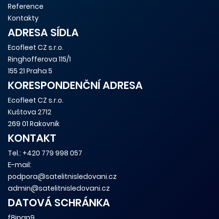
Reference
Kontakty
ADRESA SÍDLA
Ecofleet CZ s.r.o.
Ringhofferova 115/1
155 21 Praha 5
KORESPONDENČNÍ ADRESA
Ecofleet CZ s.r.o.
Kuštova 2712
269 01 Rakovník
KONTAKT
Tel.:
+420 779 998 057
E-mail:
podpora@satelitnisledovani.cz
admin@satelitnisledovani.cz
DATOVÁ SCHRÁNKA
f8jngn9