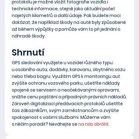
protokolu je možné vložit fotografie vozidla i
technické informace, stejně jako aktuální počet
najetých kilometrů a další údaje. Pak budete moci
dokázat, že například škody na autě byly způsobené
až během výpůjčky a pomůže vám to při jednání o
náhradě škody.
Shrnutí
GPS sledování využijete u vozidel různého typu:
u osobního auta, dodávky, karavanu, obytného vozu
nebo třeba bagru. Využitím GPS k monitoringu aut
zvýšíte ochranu vozového parku, ušetříte náklady
spojené se servisem a neočekávanými opravami,
snížíte cenu pojištění a případných právních nákladů.
Zároveň digitalizací předávacích protokolů ušetříte
čas zákazníkům, svým zaměstnancům a zvýšíte
spokojenost s vašimi službami. Můžeme vám
s něčím poradit? Neváhejte se
na nás obrátit
.