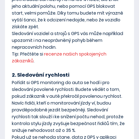
jeho aktuální polohu, nebo pomocí GPS blokovat
start, velmi pomůže. Díky tomu budete mít výrazně
vyšší šanci, že k odcizení nedojde, nebo že vozidlo
získáte zpět.
Sledování vozidel a strojů s GPS vás může například
upozornit i na
neoprávněný pohyb během
nepracovních hodin
.
Tip
: Přečtěte si
recenze našich spokojených
zákazníků
.
2. Sledování rychlosti
Pořídit si GPS monitoring do auta se hodí i pro
sledování povolené rychlosti. Budete vědět o tom,
pokud zákazník v autě překročil povolenou rychlost.
Navíc řidiči, kteří o monitorování jízdy ví, budou
pravděpodobně jezdit bezpečněji. Sledování
rychlosti tak
slouží i ke snížení počtu nehod
, protože
kontrola stylu jízdy zvyšuje bezpečnost řidičů tím, že
snižuje nehodovost až o 35 %.
Pokud už se nehoda stane, data z GPS v aplikaci