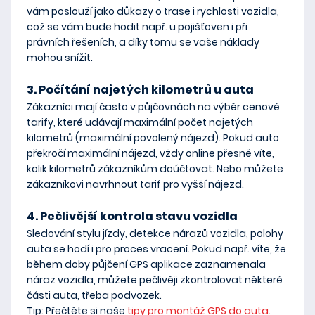
vám poslouží jako
důkazy o trase i rychlosti vozidla
,
což se vám bude hodit např. u pojišťoven i při
právních řešeních, a díky tomu se vaše
náklady
mohou snížit
.
3. Počítání najetých kilometrů u auta
Zákazníci mají často v půjčovnách na výběr cenové
tarify, které udávají maximální počet najetých
kilometrů (maximální povolený nájezd). Pokud auto
překročí maximální nájezd, vždy online přesně víte,
kolik kilometrů zákazníkům doúčtovat
. Nebo můžete
zákazníkovi navrhnout tarif pro vyšší nájezd
.
4. Pečlivější kontrola stavu vozidla
Sledování stylu jízdy, detekce nárazů vozidla, polohy
auta se hodí i pro proces vracení. Pokud např. víte, že
během doby půjčení GPS aplikace zaznamenala
náraz vozidla, můžete
pečlivěji zkontrolovat některé
části auta
, třeba podvozek.
Tip
: Přečtěte si naše
tipy pro montáž GPS do auta
.