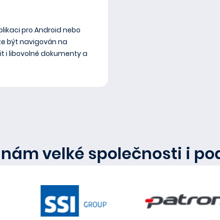
plikaci pro Android nebo
že být navigován na
it i libovolné dokumenty a
 nám velké společnosti i po