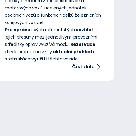
opravy a modernizace elektrických a
motorových vozů, ucelených jednotek,
osobních vozů a funkčních celků železničních
kolejových vozidel.
Pro správu
svých referentských
vozidel
a
jejich přesuny mezi jednotlivými provozními
středisky oprav využívá modul
Rezervace
,
díky kterému má vždy
aktuální přehled
o
statistikách
využití
těchto vozidel.
Číst dále