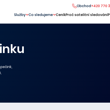
Obchod
+420 770 
Služby
Co sledujeme
Ceník
Proč satelitní sledování
P
inku
spečink,
,