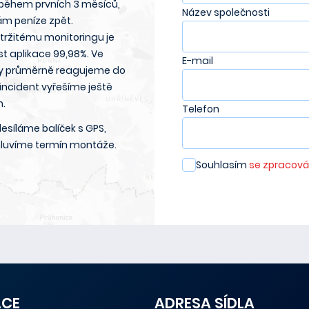
 během prvních 3 měsíců,
Název společnosti
ám peníze zpět.
etržitému monitoringu je
t aplikace 99,98%. Ve
E-mail
y průměrně reagujeme do
 incident vyřešíme ještě
n.
Telefon
esíláme balíček s GPS,
luvíme termín montáže.
Souhlasím
se zpracová
ACE
ADRESA SÍDLA