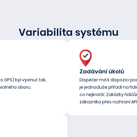
Variabilita systému
Zadávání úkolů
s GPS) byl vyvinut tak,
Dispečer má k dispozici pod
ovolného oboru.
je jednoduše přiřadí na řid
co nejkratší. Zakázky řid
zákazníka přes rozhraní API