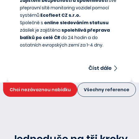
zajištění bezpečnosti a spolehlivosti
své
přepravní sítě monitoring vozidel pomocí
systémů
Ecofleet CZ s.r.o.
Společně s
online sledováním statusu
zásilek je zajištěna
spolehlivá přeprava
balíků po celé ČR
do 24 hodin a do
ostatních evropských zemí za 1-4 dny.
Číst dále
Chci nezávaznou nabídku
Všechny reference
Jednoduše na tři kroky