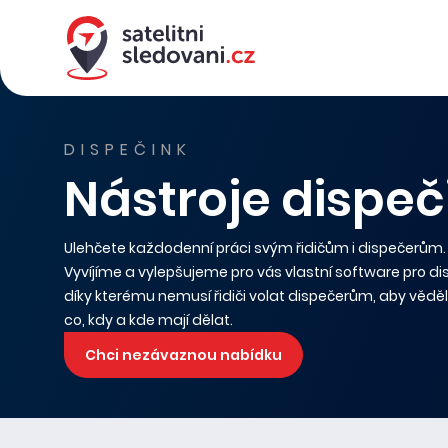
DISPEČINK
Nástroje dispeč
Ulehčete každodenní práci svým řidičům i dispečerům.
Vyvíjíme a vylepšujeme pro vás vlastní software pro di
díky kterému nemusí řidiči volat dispečerům, aby věděli
co, kdy a kde mají dělat.
Chci nezávaznou nabídku