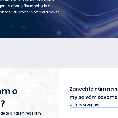
ení. V obou případech jde o
táži. Při prodeji vozidla tracker
em o
Zanechte nám na s
my se vám ozveme 
?
Jméno a příjmení
dete s naším řešením