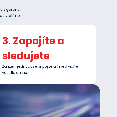
c s garancí
at, vrátíme
3. Zapojíte a
sledujete
Zařízení jednoduše připojíte a ihned vidíte
vozidla online.