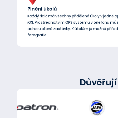
Plnění úkolů
Každý řidič má všechny přidělené úkoly v jedné a
iOS. Prostřednictvím GPS systému v telefonu mů
adresu cílové zastávky. K úkolům je možné přiřad
fotografie.
Důvěřují