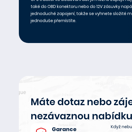
také do OBD konektoru nebo do 12V zásuvky napáj
jednoduché zapojení, takže se vyhnete složité mon
jednoduše přemístíte.
Máte dotaz nebo záj
nezávaznou nabídku
Když nebu
Garance