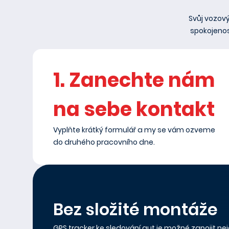
Svůj vozov
spokojenos
1. Zanechte nám
na sebe kontakt
Vyplňte krátký formulář a my se vám ozveme
do druhého pracovního dne.
Bez složité montáže
GPS tracker ke sledování aut je možné zapojit neje