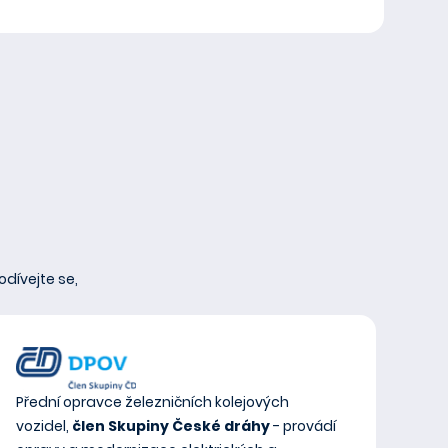
odívejte se,
Přední opravce železničních kolejových
vozidel,
člen Skupiny České dráhy
- provádí