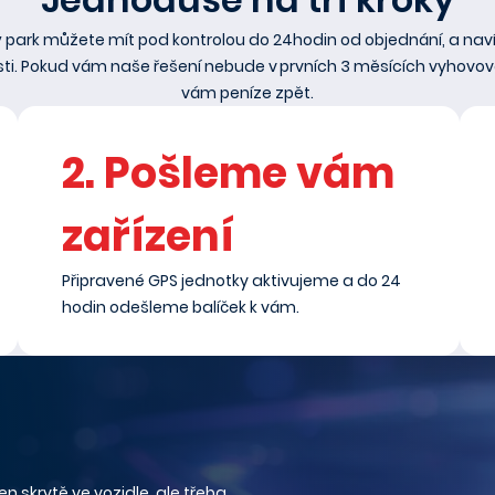
ý park můžete mít pod kontrolou do 24hodin od objednání, a naví
ti. Pokud vám naše řešení nebude v prvních 3 měsících vyhovov
vám peníze zpět.
2. Pošleme vám
zařízení
Připravené GPS jednotky aktivujeme a do 24
hodin odešleme balíček k vám.
n skrytě ve vozidle, ale třeba