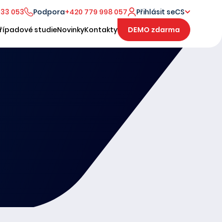
333 053
Podpora
+420 779 998 057
Přihlásit se
CS
řípadové studie
Novinky
Kontakty
DEMO zdarma