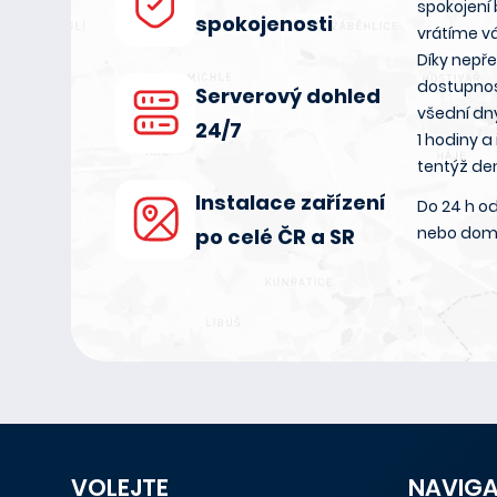
spokojení
spokojenosti
vrátíme v
Díky nepř
dostupnos
Serverový dohled
všední dn
24/7
1 hodiny a
tentýž de
Instalace zařízení
Do 24 h od
nebo dom
po celé ČR a SR
VOLEJTE
NAVIG