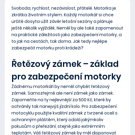
Svoboda, rychlost, nezávislost, přátelé. Motorka je
zkrátka životním stylem. Každý motorkář si chce
určitě dosyta užít závěr letošní sezóny a plánuje
ještě několik vyjížděk. Neměl by ale také zapomenout
na praktické záležitosti jako zabezpečení motorky, a
to jak na cestách, tak doma. Jak tedy nejlépe
zabezpečit motorku proti krádeži?
Řetězový zámek – základ
pro zabezpečení motorky
Žádnému motorkáři by neměl chybět řetězový
zámek. Samozřejmě ale není zámek jako zámek.
Zapomeňte na ty nejlevnější za 500 Kč, které by
ochránily tak nanejvýš jízdní kolo. Pro zabezpečení
motocyklu použijte
kvalitní zámek z tvrzené oceli s
ochranným pláštěm
, který odolá jakýmkoliv
pokusům o přeřezání, stejně jako extrémním
teplotám. Váš řetězový zámek by měl disponovat