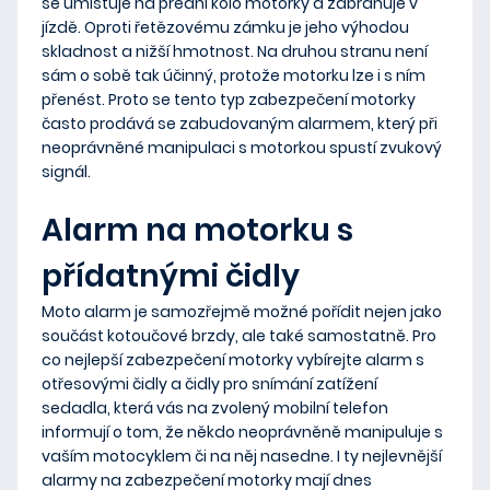
se umisťuje
na přední kolo motorky
a zabraňuje v
jízdě
. Oproti řetězovému zámku je jeho výhodou
skladnost a nižší hmotnost
. Na druhou stranu
není
sám o sobě tak účinný
, protože motorku lze i s ním
přenést. Proto se tento typ zabezpečení motorky
často prodává
se zabudovaným alarmem
, který při
neoprávněné manipulaci s motorkou spustí zvukový
signál.
Alarm na motorku s
přídatnými čidly
Moto alarm je samozřejmě možné pořídit nejen jako
součást kotoučové brzdy, ale také samostatně. Pro
co nejlepší zabezpečení motorky vybírejte alarm s
otřesovými čidly a čidly pro snímání zatížení
sedadla
, která vás na zvolený mobilní telefon
informují o tom, že někdo neoprávněně manipuluje s
vaším motocyklem či na něj nasedne. I ty nejlevnější
alarmy na zabezpečení motorky mají dnes