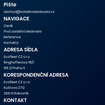
Pište
obchod@satelitnisledovani.cz
NAVIGACE
Ceník
Proč satelitní sledování
Reference
Kontakty
ADRESA SÍDLA
Ecofleet CZ s.r.o.
Ringhofferova 115/1
155 21 Praha 5
KORESPONDENČNÍ ADRESA
Ecofleet CZ s.r.o.
Kuštova 2712
269 01 Rakovník
KONTAKT