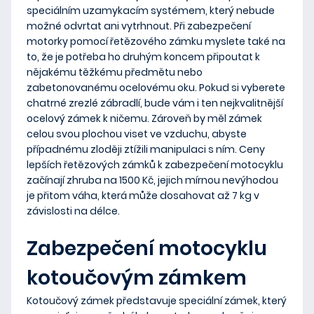
speciálním uzamykacím systémem
, který
nebude
možné odvrtat
ani vytrhnout. Při zabezpečení
motorky pomocí řetězového zámku myslete také na
to, že je potřeba ho druhým koncem
připoutat k
nějakému těžkému předmětu
nebo
zabetonovanému ocelovému oku. Pokud si vyberete
chatrné zrezlé zábradlí, bude vám i ten nejkvalitnější
ocelový zámek k ničemu. Zároveň by měl zámek
celou svou plochou
viset ve vzduchu
, abyste
případnému zloději ztížili manipulaci s ním. Ceny
lepších řetězových zámků k zabezpečení motocyklu
začínají zhruba na 1500 Kč, jejich
mírnou nevýhodou
je přitom
váha
, která může dosahovat až 7 kg v
závislosti na délce.
Zabezpečení motocyklu
kotoučovým zámkem
Kotoučový zámek představuje speciální zámek, který