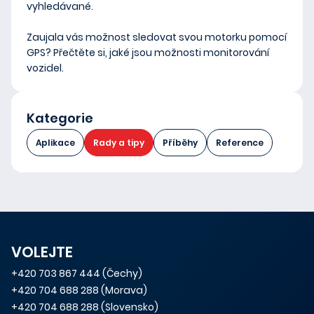
vyhledávané.
Zaujala vás možnost sledovat svou motorku pomocí
GPS? Přečtěte si, jaké jsou možnosti monitorování
vozidel.
Kategorie
Aplikace
Rady a tipy
Příběhy
Reference
VOLEJTE
+420 703 867 444
(Čechy)
+420 704 688 288
(Morava)
+420 704 688 288
(Slovensko)