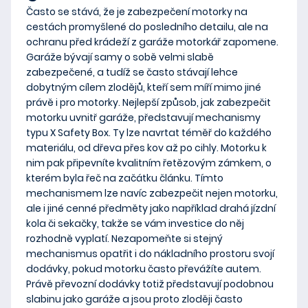
Často se stává, že je zabezpečení motorky na
cestách promyšlené do posledního detailu, ale na
ochranu před krádeží z garáže motorkář zapomene.
Garáže bývají samy o sobě
velmi slabě
zabezpečené, a tudíž se často stávají lehce
dobytným cílem zlodějů
, kteří sem míří mimo jiné
právě i pro motorky. Nejlepší způsob, jak zabezpečit
motorku uvnitř garáže, představují
mechanismy
typu X Safety Box
. Ty lze
navrtat téměř do každého
materiálu
, od dřeva přes kov až po cihly. Motorku k
nim pak připevníte
kvalitním řetězovým zámkem
, o
kterém byla řeč na začátku článku. Tímto
mechanismem lze navíc zabezpečit nejen motorku,
ale i jiné cenné předměty jako například drahá jízdní
kola či sekačky, takže se vám investice do něj
rozhodně vyplatí.
Nezapomeňte si stejný
mechanismus opatřit i do nákladního prostoru svojí
dodávky
, pokud motorku často převážíte autem.
Právě převozní dodávky totiž představují podobnou
slabinu jako garáže a jsou proto zloději často