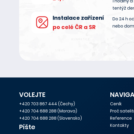
1 hodiny a
tentýž de
Instalace zařízení
Do 24 h od
nebo dom
po celé ČR a SR
VOLEJTE
NAVIG
+420 703 867 444
(Čechy)
Ceník
+420 704 688 288
(Morava)
Proč sateli
+420 704 688 288
(Slovensko)
Reference
Kontakty
Pište