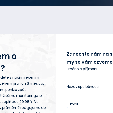
em o
Zanechte nám na s
my se vám ozveme 
?
Jméno a příjmení
dete s naším řešením
 během prvních 3 měsíců,
Název společnosti
ám peníze zpět.
etržitému monitoringu je
t aplikace 99,98 %. Ve
E-mail
y průměrně reagujeme do