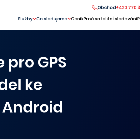
Obchod
+420 770 
Služby
Co sledujeme
Ceník
Proč satelitní sledování
P
e pro GPS
del ke
i Android