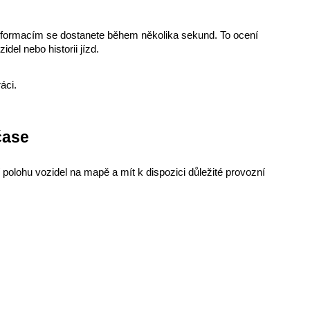
informacím se dostanete během několika sekund. To ocení 
idel nebo historii jízd.
áci.
čase
olohu vozidel na mapě a mít k dispozici důležité provozní 