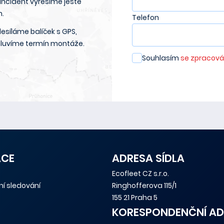
 incident vyřešíme ještě
n.
Telefon
esíláme balíček s GPS,
luvíme termín montáže.
Souhlasím
se zpracová
ACE
ADRESA SÍDLA
Ecofleet CZ s.r.o.
tní sledování
Ringhofferova 115/1
155 21 Praha 5
KORESPONDENČNÍ AD