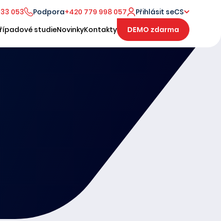
333 053
Podpora
+420 779 998 057
Přihlásit se
CS
řípadové studie
Novinky
Kontakty
DEMO zdarma