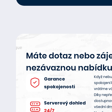
Máte dotaz nebo záj
nezávaznou nabídku
Když nebu
Garance
spokojení
spokojenosti
vrátíme v
Díky nepř
dostupnos
Serverový dohled
všední dn
24/7