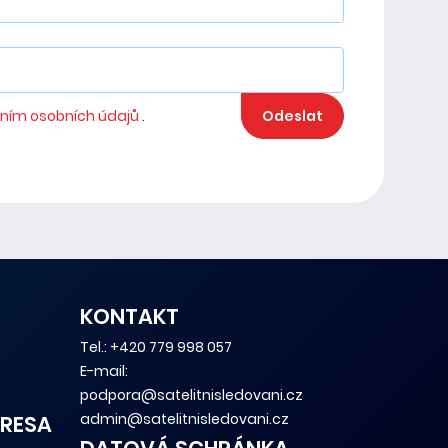
ním osobních údajů
.
Odeslat
KONTAKT
Tel.:
+420 779 998 057
E-mail:
podpora@satelitnisledovani.cz
admin@satelitnisledovani.cz
RESA