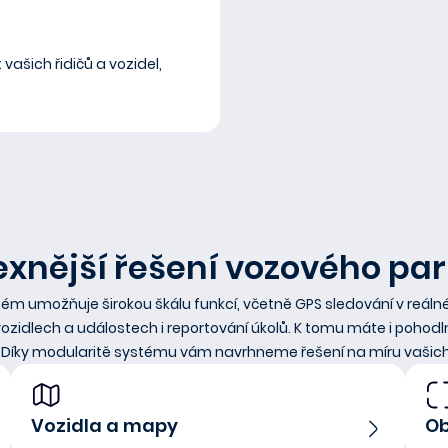
vašich řidičů a vozidel,
xnější řešení vozového par
ém umožňuje širokou škálu funkcí, včetně GPS sledování v reál
vozidlech a událostech i reportování úkolů. K tomu máte i pohodl
i Díky modularitě systému vám navrhneme řešení na míru vašich
Vozidla a mapy
Ob