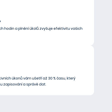
y
h hodin a plnění úkolů zvyšuje efektivitu vašich
vních úkonů vám ušetří až 30 % času, který
mu zapisování a správě dat.