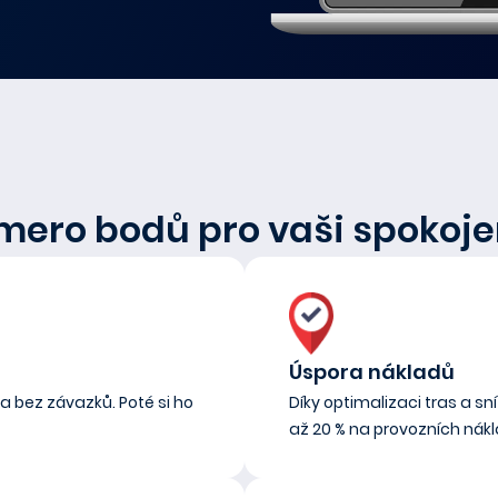
mero bodů pro vaši spokoje
Úspora nákladů
a bez závazků. Poté si ho
Díky optimalizaci tras a s
až 20 % na provozních nák