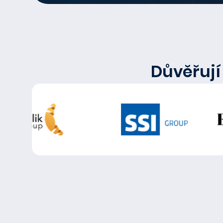
Důvěřují