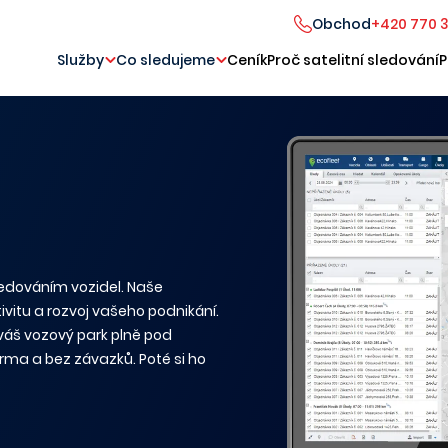
Obchod
+420 770 
Služby
Co sledujeme
Ceník
Proč satelitní sledování
P
ledováním vozidel. Naše
ivitu a rozvoj vašeho podnikání.
 váš vozový park plně pod
rma a bez závazků. Poté si ho