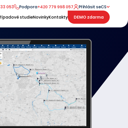
333 053
Podpora
+420 779 998 057
Přihlásit se
CS
řípadové studie
Novinky
Kontakty
DEMO zdarma