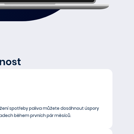
nost
nížení spotřeby paliva můžete dosáhnout úspory
ladech během prvních pár měsíců.