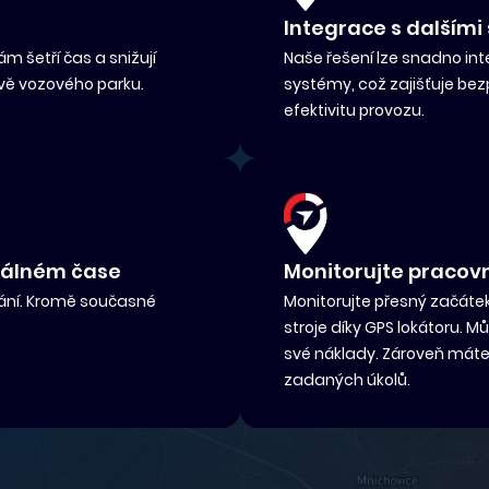
Integrace s dalšími
m šetří čas a snižují
Naše řešení lze snadno int
ávě vozového parku.
systémy, což zajišťuje bez
efektivitu provozu.
reálném čase
Monitorujte pracov
vání. Kromě současné
Monitorujte přesný začátek
stroje díky GPS lokátoru. M
své náklady. Zároveň máte 
zadaných úkolů.