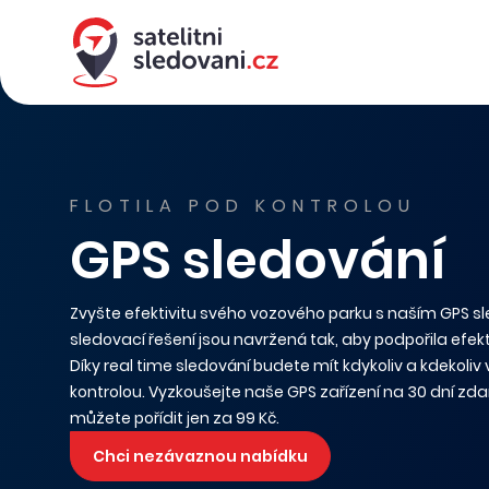
FLOTILA POD KONTROLOU
GPS sledování
Zvyšte efektivitu svého vozového parku s naším GPS s
sledovací řešení jsou navržená tak, aby podpořila efekt
Díky real time sledování budete mít kdykoliv a kdekoliv
kontrolou. Vyzkoušejte naše GPS zařízení na 30 dní zda
můžete pořídit jen za 99 Kč.
Chci nezávaznou nabídku