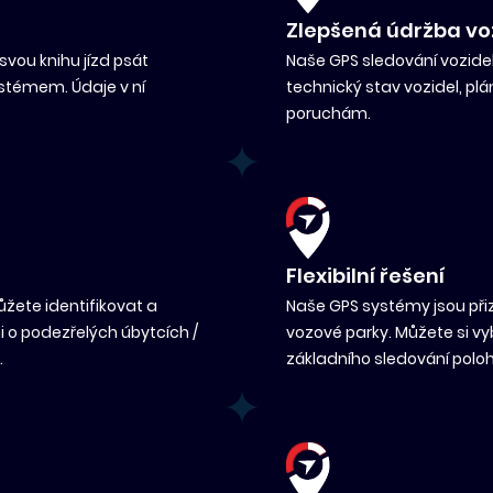
Zlepšená údržba vo
svou knihu jízd psát
Naše GPS sledování vozidel
témem. Údaje v ní
technický stav vozidel, p
poruchám.
Flexibilní řešení
žete identifikovat a
Naše GPS systémy jsou přiz
ni o podezřelých úbytcích /
vozové parky. Můžete si vy
.
základního sledování poloh