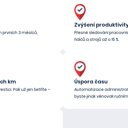
Zvýšení produktivit
 prvních 3 měsíců,
Přesné sledování pracovníc
řidičů a strojů až o 15 %.
ých km
Úspora času
stici. Pak už jen šetříte –
Automatizace administrati
byste jinak věnovali ruční