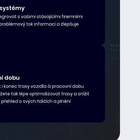
 systémy
egrovat s vašimi stávajícími firemními
problémový tok informací a zlepšuje
ní dobu
 i konec trasy vozidla či pracovní dobu
ůžete tak lépe optimalizovat trasy a snížit
přehled o svých řidičích a plnění