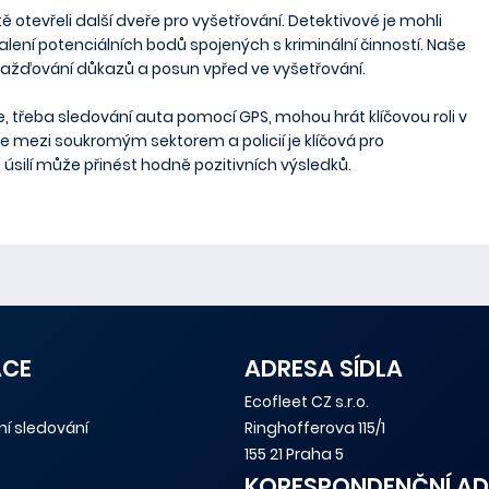
ě otevřeli další dveře pro vyšetřování. Detektivové je mohli
halení potenciálních bodů spojených s kriminální činností. Naše
omažďování důkazů a posun vpřed ve vyšetřování.
, třeba sledování auta pomocí GPS, mohou hrát klíčovou roli v
ráce mezi soukromým sektorem a policií je klíčová pro
silí může přinést hodně pozitivních výsledků.
ACE
ADRESA SÍDLA
Ecofleet CZ s.r.o.
tní sledování
Ringhofferova 115/1
155 21 Praha 5
KORESPONDENČNÍ AD