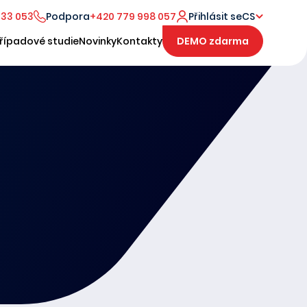
333 053
Podpora
+420 779 998 057
Přihlásit se
CS
řípadové studie
Novinky
Kontakty
DEMO zdarma