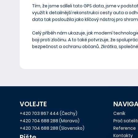
Tím, že jsme sdíleli tato GPS data, jsme v podstat
využít k detailnější rekonstrukci cesty auta a od
data tak posloužila jako klíčový nástroj pro shr
Celý příběh nám ukazuje, jak moderní technologie
boji proti zločinu. A to také potvrzuje, že spolup
bezpečnost a ochranu občanů. Zkrátka, společné ú
VOLEJTE
NAVIG
+420 703 867 444
(Čechy)
Ceník
+420 704 688 288
(Morava)
Proč sateli
+420 704 688 288
(Slovensko)
Reference
Kontakty
Pište