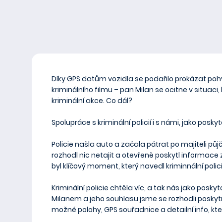
Díky GPS datům vozidla se podařilo prokázat pohyb
kriminálního filmu – pan Milan se ocitne v situac
kriminální akce. Co dál?
Spolupráce s kriminální policií i s námi, jako poskyt
Policie našla auto a začala pátrat po majiteli pů
rozhodl nic netajit a otevřeně poskytl informace z
byl klíčový moment, který navedl kriminnální pol
Kriminální policie chtěla víc, a tak nás jako posk
Milanem a jeho souhlasu jsme se rozhodli posky
možné polohy, GPS souřadnice a detailní info, kter