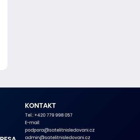
KONTAKT
Tel.:
+420 779 998 057
E-mail:
podpora@satelitnisledovani.cz
admin@satelitnisledovani.cz
RESA