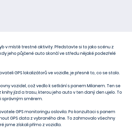
 v místě trestné aktivity. Představte si to jako scénu z
i, kdy jeho půjčené auto skončí ve středu nějaké podezřelé
ovateli GPS lokalizátorů ve vozidle, je přesně to, co se stalo.
jčovny vozidel, což vedlo k setkání s panem Milanem. Ten se
 knihy jízd a trasu, kterou jeho auto v ten daný den ujelo. To
icii správným směrem.
ytovatele GPS monitoringu oslovila. Po konzultaci s panem
tnout GPS data z vybraného dne. To zahrnovalo všechny
é jsme získali přímo z vozidla.