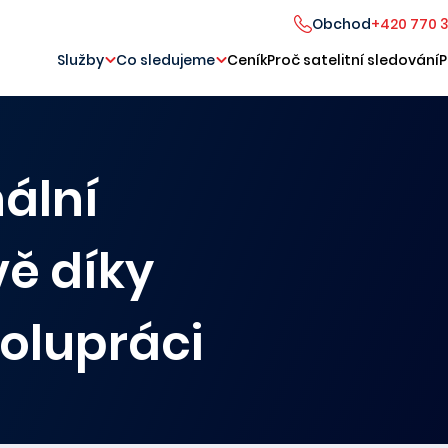
Obchod
+420 770 
Služby
Co sledujeme
Ceník
Proč satelitní sledování
P
ální
vě díky
olupráci